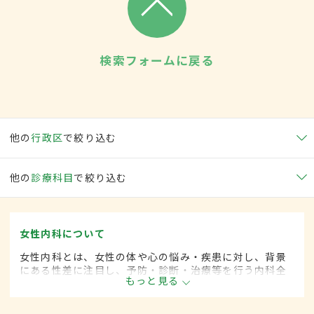
検索フォームに戻る
他の
行政区
で絞り込む
他の
診療科目
で絞り込む
女性内科について
女性内科とは、女性の体や心の悩み・疾患に対し、背景
にある性差に注目し、予防・診断・治療等を行う内科全
もっと見る
般領域です。ライフスタイルが多様化する中、女性の健
康をトータルサポートし、必要に応じて連携医療機関へ
の紹介も行っています。