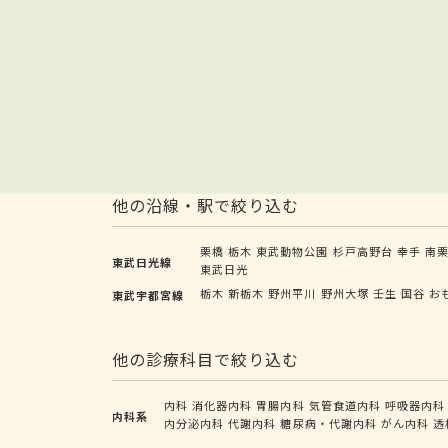
他の沿線・駅で絞り込む
栗橋
栃木
東武動物公園
杉戸高野台
幸手
南
東武日光線
東武日光
栃木
新栃木
野州平川
野州大塚
壬生
国谷
お
東武宇都宮線
他の診療科目で絞り込む
内科
消化器内科
胃腸内科
気管食道内科
呼吸器内科
内科系
内分泌内科
代謝内科
糖尿病・代謝内科
がん内科
透