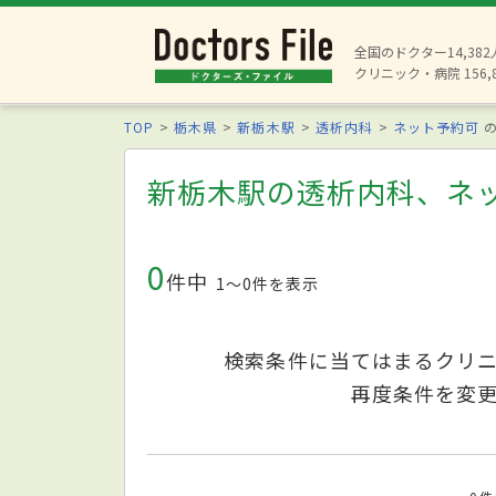
全国のドクター14,38
クリニック・病院 156,
TOP
栃木県
新栃木駅
透析内科
ネット予約可
の
新栃木駅の透析内科、ネ
0
件中
1〜0件を表示
検索条件に当てはまるクリ
再度条件を変