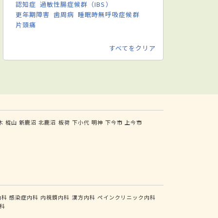
認知症
過敏性腸症候群（IBS）
更年期障害
歯周病
睡眠時無呼吸症候群
片頭痛
すべてをクリア
木
樅山
新鹿沼
北鹿沼
板荷
下小代
明神
下今市
上今市
内科
感染症内科
内視鏡内科
漢方内科
ペインクリニック内科
科