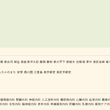
栗橋
新古河
柳生
板倉東洋大前
藤岡
静和
新大平下
新栃木
合戦場
家中
東武金崎
楡
もちゃのまち
安塚
西川田
江曽島
南宇都宮
東武宇都宮
循環器内科
腎臓内科
神経内科
人工透析内科
糖尿病内科
心臓内科
血液内科
腫瘍
析内科
女性内科
脳神経内科
老年内科
疼痛緩和内科
肝臓内科
乳腺内科
緩和ケア内