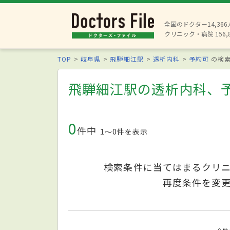
全国のドクター14,36
クリニック・病院 156,
TOP
岐阜県
飛騨細江駅
透析内科
予約可
の検
飛騨細江駅の透析内科、
0
件中
1〜0件を表示
検索条件に当てはまるクリ
再度条件を変