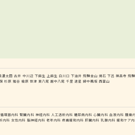
美濃太田
古井
中川辺
下麻生
上麻生
白川口
下油井
飛騨金山
焼石
下呂
禅昌寺
飛
保
杉原
猪谷
楡原
笹津
東八尾
越中八尾
千里
速星
婦中鵜坂
西富山
循環器内科
腎臓内科
神経内科
人工透析内科
糖尿病内科
心臓内科
血液内科
腫瘍
析内科
女性内科
脳神経内科
老年内科
疼痛緩和内科
肝臓内科
乳腺内科
緩和ケア内