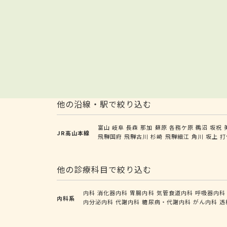
他の沿線・駅で絞り込む
富山
岐阜
長森
那加
蘇原
各務ケ原
鵜沼
坂祝
JR高山本線
飛騨国府
飛騨古川
杉崎
飛騨細江
角川
坂上
打
他の診療科目で絞り込む
内科
消化器内科
胃腸内科
気管食道内科
呼吸器内科
内科系
内分泌内科
代謝内科
糖尿病・代謝内科
がん内科
透