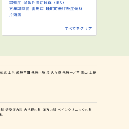
認知症
過敏性腸症候群（IBS）
更年期障害
歯周病
睡眠時無呼吸症候群
片頭痛
すべてをクリア
騨萩原
上呂
飛騨宮田
飛騨小坂
渚
久々野
飛騨一ノ宮
高山
上枝
内科
感染症内科
内視鏡内科
漢方内科
ペインクリニック内科
科