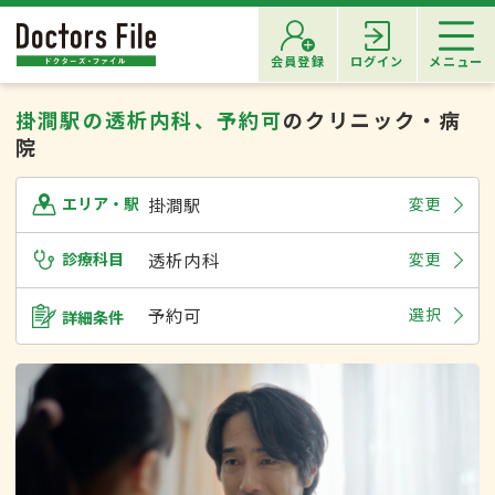
会員登録
ログイン
メニュー
掛澗駅の透析内科、予約可
のクリニック・病
院
掛澗駅
変更
エリア・駅
診療科目
透析内科
変更
予約可
選択
詳細条件