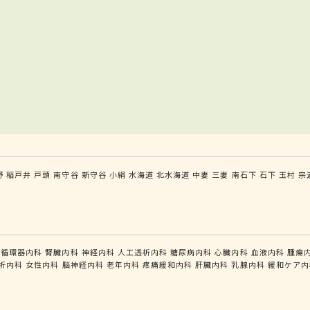
野
稲戸井
戸頭
南守谷
新守谷
小絹
水海道
北水海道
中妻
三妻
南石下
石下
玉村
宗
循環器内科
腎臓内科
神経内科
人工透析内科
糖尿病内科
心臓内科
血液内科
腫瘍
析内科
女性内科
脳神経内科
老年内科
疼痛緩和内科
肝臓内科
乳腺内科
緩和ケア内