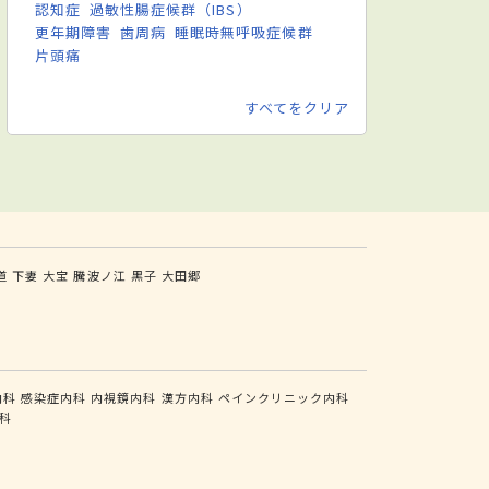
認知症
過敏性腸症候群（IBS）
更年期障害
歯周病
睡眠時無呼吸症候群
片頭痛
すべてをクリア
道
下妻
大宝
騰波ノ江
黒子
大田郷
内科
感染症内科
内視鏡内科
漢方内科
ペインクリニック内科
科