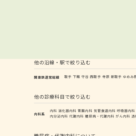
他の沿線・駅で絞り込む
取手
下館
守谷
西取手
寺原
新取手
ゆめみ
関東鉄道常総線
他の診療科目で絞り込む
内科
消化器内科
胃腸内科
気管食道内科
呼吸器内科
内科系
内分泌内科
代謝内科
糖尿病・代謝内科
がん内科
透
糖尿病・代謝内科について