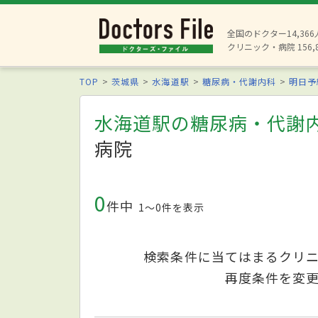
全国のドクター14,36
クリニック・病院 156,
TOP
茨城県
水海道駅
糖尿病・代謝内科
明日予
水海道駅の糖尿病・代謝
病院
0
件中
1〜0件を表示
検索条件に当てはまるクリ
再度条件を変