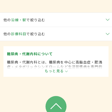
他の
沿線・駅
で絞り込む
他の
診療科目
で絞り込む
糖尿病・代謝内科について
糖尿病・代謝内科とは、糖尿病を中心に高脂血症・肥満
症・メタボリックシンドロームなど生活習慣病を専門的
もっと見る
に取り扱う内科の一領域です。平成20年4月の制度改正
前は、糖尿病科と呼ばれていました。