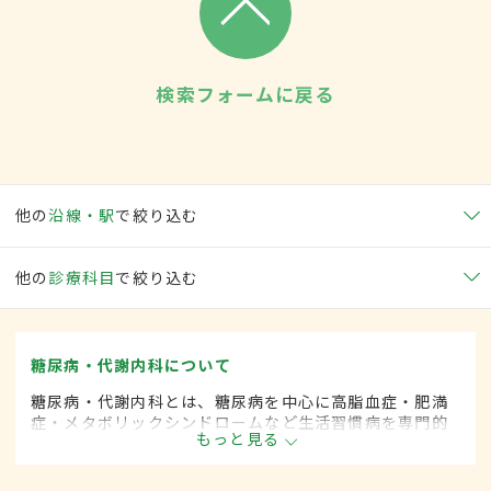
検索フォームに戻る
他の
沿線・駅
で絞り込む
他の
診療科目
で絞り込む
糖尿病・代謝内科について
糖尿病・代謝内科とは、糖尿病を中心に高脂血症・肥満
症・メタボリックシンドロームなど生活習慣病を専門的
もっと見る
に取り扱う内科の一領域です。平成20年4月の制度改正
前は、糖尿病科と呼ばれていました。