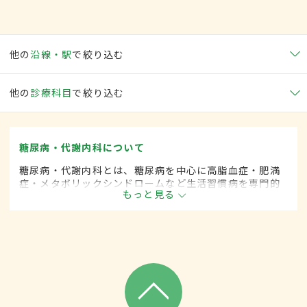
他の
沿線・駅
で絞り込む
他の
診療科目
で絞り込む
糖尿病・代謝内科について
糖尿病・代謝内科とは、糖尿病を中心に高脂血症・肥満
症・メタボリックシンドロームなど生活習慣病を専門的
もっと見る
に取り扱う内科の一領域です。平成20年4月の制度改正
前は、糖尿病科と呼ばれていました。