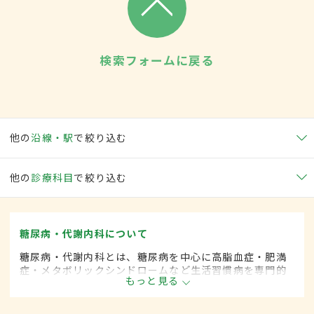
検索フォームに戻る
他の
沿線・駅
で絞り込む
他の
診療科目
で絞り込む
糖尿病・代謝内科について
糖尿病・代謝内科とは、糖尿病を中心に高脂血症・肥満
症・メタボリックシンドロームなど生活習慣病を専門的
もっと見る
に取り扱う内科の一領域です。平成20年4月の制度改正
前は、糖尿病科と呼ばれていました。