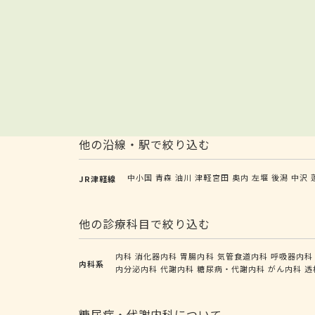
他の沿線・駅で絞り込む
中小国
青森
油川
津軽宮田
奥内
左堰
後潟
中沢
JR津軽線
他の診療科目で絞り込む
内科
消化器内科
胃腸内科
気管食道内科
呼吸器内科
内科系
内分泌内科
代謝内科
糖尿病・代謝内科
がん内科
透
糖尿病・代謝内科について