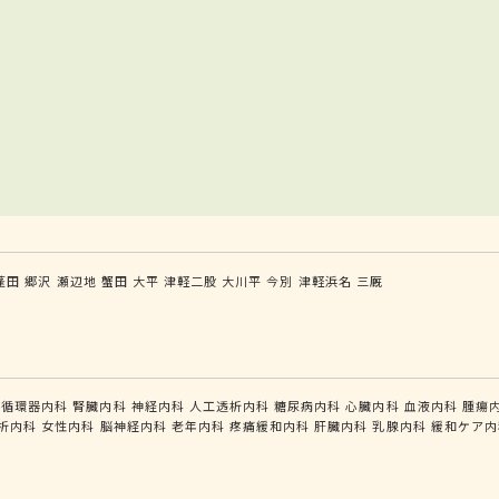
蓬田
郷沢
瀬辺地
蟹田
大平
津軽二股
大川平
今別
津軽浜名
三厩
循環器内科
腎臓内科
神経内科
人工透析内科
糖尿病内科
心臓内科
血液内科
腫瘍
析内科
女性内科
脳神経内科
老年内科
疼痛緩和内科
肝臓内科
乳腺内科
緩和ケア内