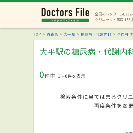
全国のドクター14,38
クリニック・病院 156,
TOP
青森県
大平駅
糖尿病・代謝内科
予約可
の
大平駅の糖尿病・代謝内
0
件中
1〜0件を表示
検索条件に当てはまるクリ
再度条件を変