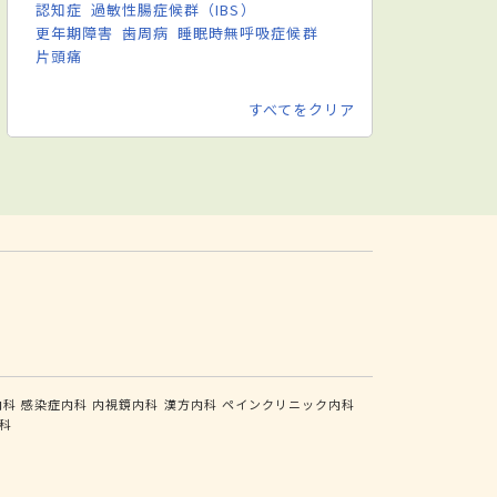
認知症
過敏性腸症候群（IBS）
更年期障害
歯周病
睡眠時無呼吸症候群
片頭痛
すべてをクリア
内科
感染症内科
内視鏡内科
漢方内科
ペインクリニック内科
科