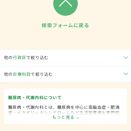
検索フォームに戻る
他の
行政区
で絞り込む
他の
診療科目
で絞り込む
糖尿病・代謝内科について
糖尿病・代謝内科とは、糖尿病を中心に高脂血症・肥満
症・メタボリックシンドロームなど生活習慣病を専門的
もっと見る
に取り扱う内科の一領域です。平成20年4月の制度改正
前は、糖尿病科と呼ばれていました。