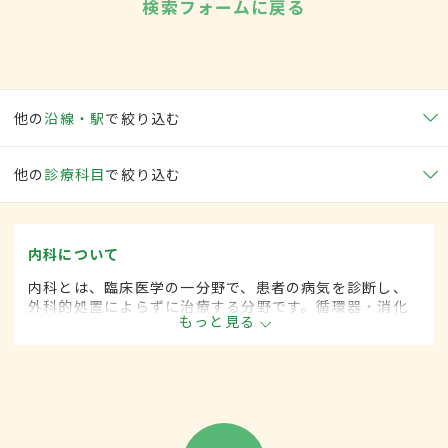
検索フォームに戻る
他の
沿線・駅
で絞り込む
他の
診療科目
で絞り込む
内科について
内科とは、臨床医学の一分野で、患者の病気を診断し、
外科的処置によらずに治療する分野です。循環器・消化
もっと見る
器・呼吸器・血液・がんなど広範な領域にわたります。