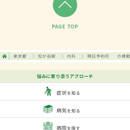
PAGE TOP
東京都
松が谷駅
内科
明日予約可
の検
悩みに寄り添うアプローチ
症状
を知る
病気
を知る
病院
を探す