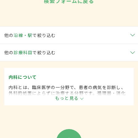
検索フォームに戻る
他の
沿線・駅
で絞り込む
他の
診療科目
で絞り込む
内科について
内科とは、臨床医学の一分野で、患者の病気を診断し、
外科的処置によらずに治療する分野です。循環器・消化
もっと見る
器・呼吸器・血液・がんなど広範な領域にわたります。