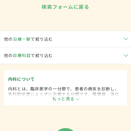
検索フォームに戻る
他の
沿線・駅
で絞り込む
他の
診療科目
で絞り込む
内科について
内科とは、臨床医学の一分野で、患者の病気を診断し、
外科的処置によらずに治療する分野です。循環器・消化
もっと見る
器・呼吸器・血液・がんなど広範な領域にわたります。