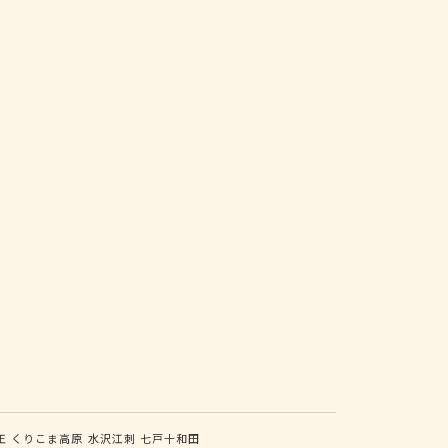
王
くりこま高原
水沢江刺
七戸十和田