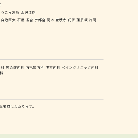
原
くりこま高原
水沢江刺
自治医大
石橋
雀宮
宇都宮
岡本
宝積寺
氏家
蒲須坂
片岡
内科
感染症内科
内視鏡内科
漢方内科
ペインクリニック内科
科
な領域にわたります。