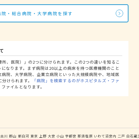
の病院・総合病院・大学病院を探す
て
療所、医院）」の2つに分けられます。この2つの違いを知るこ
うになります。まず病院は20以上の病床を持つ医療機関のこと
立病院、大学病院、企業立病院といった大規模病院や、地域医
に分けられます。
「病院」を検索するのがホスピタルズ・ファ
・ファイルとなります。
古川
郡山
新白河
東京
上野
大宮
小山
宇都宮
那須塩原
いわて沼宮内
二戸
白石蔵