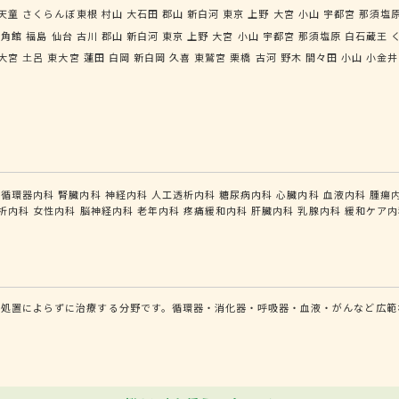
天童
さくらんぼ東根
村山
大石田
郡山
新白河
東京
上野
大宮
小山
宇都宮
那須塩
角館
福島
仙台
古川
郡山
新白河
東京
上野
大宮
小山
宇都宮
那須塩原
白石蔵王
大宮
土呂
東大宮
蓮田
白岡
新白岡
久喜
東鷲宮
栗橋
古河
野木
間々田
小山
小金井
循環器内科
腎臓内科
神経内科
人工透析内科
糖尿病内科
心臓内科
血液内科
腫瘍
析内科
女性内科
脳神経内科
老年内科
疼痛緩和内科
肝臓内科
乳腺内科
緩和ケア内
的処置によらずに治療する分野です。循環器・消化器・呼吸器・血液・がんなど広範