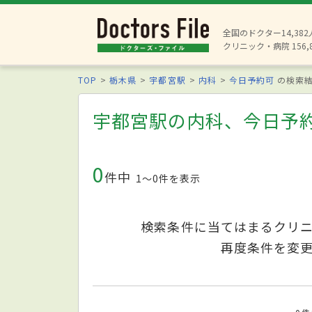
全国のドクター14,38
クリニック・病院 156,
TOP
栃木県
宇都宮駅
内科
今日予約可
の検索
宇都宮駅の内科、今日予
0
件中
1〜0件を表示
検索条件に当てはまるクリ
再度条件を変