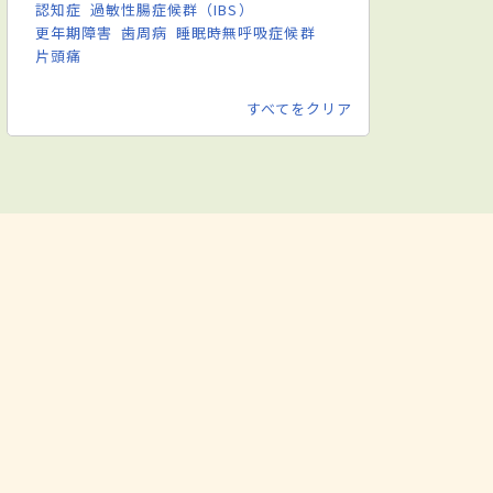
認知症
過敏性腸症候群（IBS）
更年期障害
歯周病
睡眠時無呼吸症候群
片頭痛
すべてをクリア