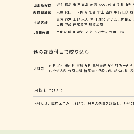
新庄
福島
米沢
高畠
赤湯
かみのやま温泉
山形
山形新幹線
大曲
秋田
一ノ関
新花巻
北上
盛岡
雫石
田沢湖
秋田新幹線
黒磯
東京
上野
尾久
赤羽
浦和
さいたま新都心
宇都宮線
矢板
野崎
西那須野
那須塩原
宇都宮
鶴田
鹿沼
文挟
下野大沢
今市
日光
JR日光線
他の診療科目で絞り込む
内科
消化器内科
胃腸内科
気管食道内科
呼吸器内科
内科系
内分泌内科
代謝内科
糖尿病・代謝内科
がん内科
透
内科について
内科とは、臨床医学の一分野で、患者の病気を診断し、外科