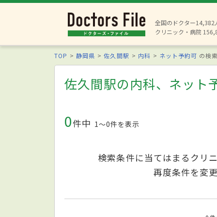
全国のドクター14,38
クリニック・病院 156,
TOP
静岡県
佐久間駅
内科
ネット予約可
の検
佐久間駅の内科、ネット
0
件中
1〜0件を表示
検索条件に当てはまるクリ
再度条件を変