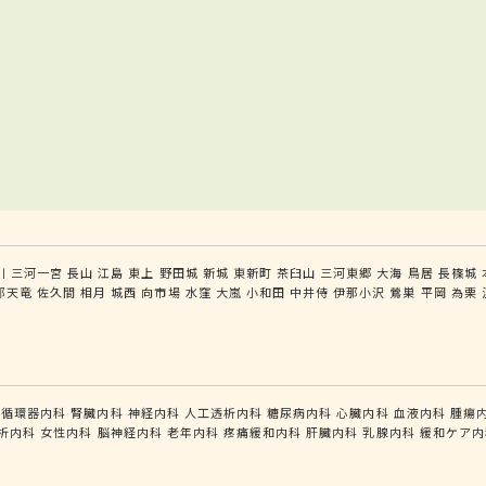
川
三河一宮
長山
江島
東上
野田城
新城
東新町
茶臼山
三河東郷
大海
鳥居
長篠城
部天竜
佐久間
相月
城西
向市場
水窪
大嵐
小和田
中井侍
伊那小沢
鶯巣
平岡
為栗
循環器内科
腎臓内科
神経内科
人工透析内科
糖尿病内科
心臓内科
血液内科
腫瘍
析内科
女性内科
脳神経内科
老年内科
疼痛緩和内科
肝臓内科
乳腺内科
緩和ケア内