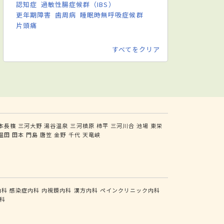
認知症
過敏性腸症候群（IBS）
更年期障害
歯周病
睡眠時無呼吸症候群
片頭痛
すべてをクリア
本長篠
三河大野
湯谷温泉
三河槙原
柿平
三河川合
池場
東栄
温田
田本
門島
唐笠
金野
千代
天竜峡
内科
感染症内科
内視鏡内科
漢方内科
ペインクリニック内科
科