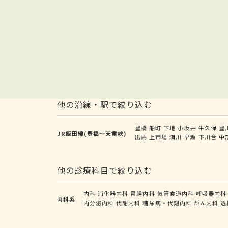
他の沿線・駅で絞り込む
豊橋
船町
下地
小坂井
牛久保
豊
JR飯田線(豊橋～天竜峡)
出馬
上市場
浦川
早瀬
下川合
中
他の診療科目で絞り込む
内科
消化器内科
胃腸内科
気管食道内科
呼吸器内科
内科系
内分泌内科
代謝内科
糖尿病・代謝内科
がん内科
透