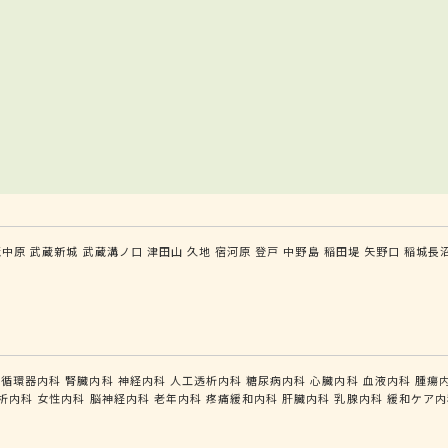
蔵中原
武蔵新城
武蔵溝ノ口
津田山
久地
宿河原
登戸
中野島
稲田堤
矢野口
稲城長
循環器内科
腎臓内科
神経内科
人工透析内科
糖尿病内科
心臓内科
血液内科
腫瘍
析内科
女性内科
脳神経内科
老年内科
疼痛緩和内科
肝臓内科
乳腺内科
緩和ケア内