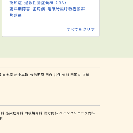
認知症
過敏性腸症候群（IBS）
更年期障害
歯周病
睡眠時無呼吸症候群
片頭痛
すべてをクリア
沼
南多摩
府中本町
分倍河原
西府
谷保
矢川
西国立
立川
内科
感染症内科
内視鏡内科
漢方内科
ペインクリニック内科
科