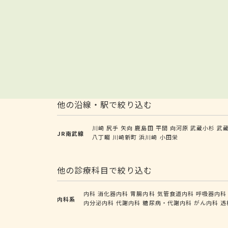
他の沿線・駅で絞り込む
川崎
尻手
矢向
鹿島田
平間
向河原
武蔵小杉
武
JR南武線
八丁畷
川崎新町
浜川崎
小田栄
他の診療科目で絞り込む
内科
消化器内科
胃腸内科
気管食道内科
呼吸器内科
内科系
内分泌内科
代謝内科
糖尿病・代謝内科
がん内科
透