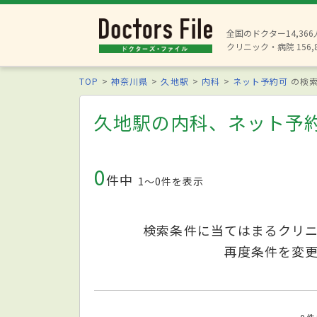
全国のドクター14,36
クリニック・病院 156,
TOP
神奈川県
久地駅
内科
ネット予約可
の検
久地駅の内科、ネット予
0
件中
1〜0件を表示
検索条件に当てはまるクリ
再度条件を変