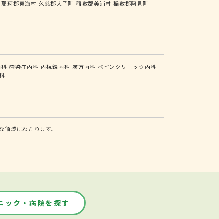
那珂郡東海村
久慈郡大子町
稲敷郡美浦村
稲敷郡阿見町
内科
感染症内科
内視鏡内科
漢方内科
ペインクリニック内科
科
な領域にわたります。
ニック・病院を探す