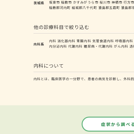
坂東市
稲敷市
かすみがうら市
桜川市
神栖市
行方
茨城県
稲敷郡河内町
結城郡八千代町
猿島郡五霞町
猿島郡
他の診療科目で絞り込む
内科
消化器内科
胃腸内科
気管食道内科
呼吸器内科
内科系
内分泌内科
代謝内科
糖尿病・代謝内科
がん内科
透
内科について
内科とは、臨床医学の一分野で、患者の病気を診断し、外科
症状から調べ