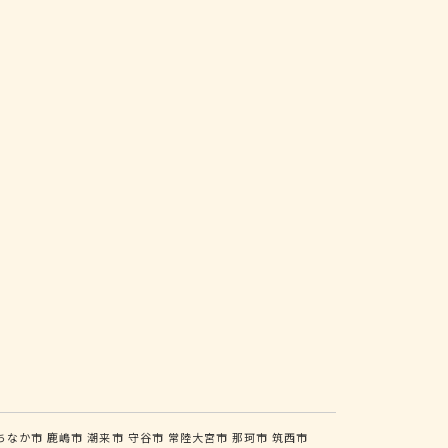
ちなか市
鹿嶋市
潮来市
守谷市
常陸大宮市
那珂市
筑西市