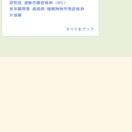
認知症
過敏性腸症候群（IBS）
更年期障害
歯周病
睡眠時無呼吸症候群
片頭痛
すべてをクリア