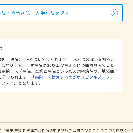
の病院・総合病院・大学病院を探す
て
療所、医院）」の2つに分けられます。この2つの違いを知るこ
うになります。まず病院は20以上の病床を持つ医療機関のこと
立病院、大学病院、企業立病院といった大規模病院や、地域医
に分けられます。
「病院」を検索するのがホスピタルズ・ファ
・ファイルとなります。
市
下妻市
常総市
常陸太田市
高萩市
北茨城市
笠間市
取手市
牛久市
つくば市
ひた