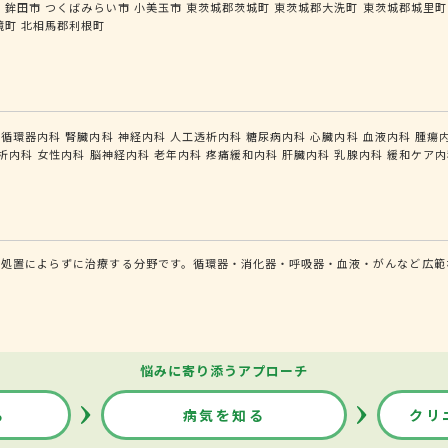
市
鉾田市
つくばみらい市
小美玉市
東茨城郡茨城町
東茨城郡大洗町
東茨城郡城里町
境町
北相馬郡利根町
循環器内科
腎臓内科
神経内科
人工透析内科
糖尿病内科
心臓内科
血液内科
腫瘍
析内科
女性内科
脳神経内科
老年内科
疼痛緩和内科
肝臓内科
乳腺内科
緩和ケア内
的処置によらずに治療する分野です。循環器・消化器・呼吸器・血液・がんなど広範
悩みに寄り添うアプローチ
る
病気を知る
クリ