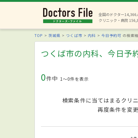
全国のドクター14,36
クリニック・病院 156,
TOP
茨城県
つくば市
内科
今日予約可
の検索
つくば市の内科、今日予
0
件中
1〜0件を表示
検索条件に当てはまるクリ
再度条件を変