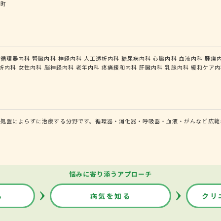
島町
循環器内科
腎臓内科
神経内科
人工透析内科
糖尿病内科
心臓内科
血液内科
腫瘍
析内科
女性内科
脳神経内科
老年内科
疼痛緩和内科
肝臓内科
乳腺内科
緩和ケア内
的処置によらずに治療する分野です。循環器・消化器・呼吸器・血液・がんなど広範
悩みに寄り添うアプローチ
る
病気を知る
クリ