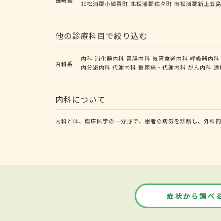
北松浦郡小値賀町
北松浦郡佐々町
南松浦郡新上五
他の診療科目で絞り込む
内科
消化器内科
胃腸内科
気管食道内科
呼吸器内科
内科系
内分泌内科
代謝内科
糖尿病・代謝内科
がん内科
透
内科について
内科とは、臨床医学の一分野で、患者の病気を診断し、外科
症状から調べ