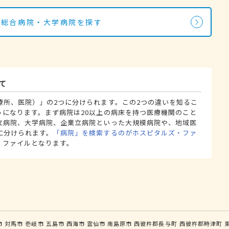
・総合病院・大学病院を探す
て
療所、医院）」の2つに分けられます。この2つの違いを知るこ
うになります。まず病院は20以上の病床を持つ医療機関のこと
立病院、大学病院、企業立病院といった大規模病院や、地域医
に分けられます。
「病院」を検索するのがホスピタルズ・ファ
・ファイルとなります。
市
対馬市
壱岐市
五島市
西海市
雲仙市
南島原市
西彼杵郡長与町
西彼杵郡時津町