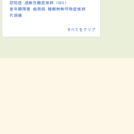
認知症
過敏性腸症候群（IBS）
更年期障害
歯周病
睡眠時無呼吸症候群
片頭痛
すべてをクリア