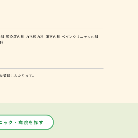
内科
感染症内科
内視鏡内科
漢方内科
ペインクリニック内科
科
な領域にわたります。
ニック・病院を探す