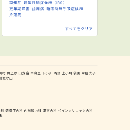
認知症
過敏性腸症候群（IBS）
更年期障害
歯周病
睡眠時無呼吸症候群
片頭痛
すべてをクリア
川村
野上原
山方宿
中舟生
下小川
西金
上小川
袋田
常陸大子
磐城守山
内科
感染症内科
内視鏡内科
漢方内科
ペインクリニック内科
科