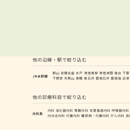
他の沿線・駅で絞り込む
郡山
安積永盛
水戸
常陸青柳
常陸津田
後台
下菅
JR水郡線
下野宮
矢祭山
東館
南石井
磐城石井
磐城塙
近津
他の診療科目で絞り込む
内科
消化器内科
胃腸内科
気管食道内科
呼吸器内科
内科系
内分泌内科
代謝内科
糖尿病・代謝内科
がん内科
透