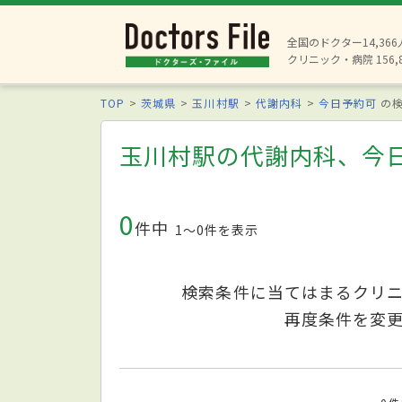
全国のドクター14,36
クリニック・病院 156,
TOP
茨城県
玉川村駅
代謝内科
今日予約可
の検
玉川村駅の代謝内科、今
0
件中
1〜0件を表示
検索条件に当てはまるクリ
再度条件を変