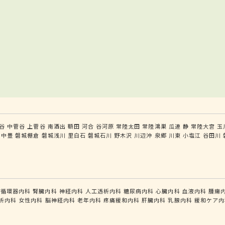
谷
中菅谷
上菅谷
南酒出
額田
河合
谷河原
常陸太田
常陸鴻巣
瓜連
静
常陸大宮
玉
中豊
磐城棚倉
磐城浅川
里白石
磐城石川
野木沢
川辺沖
泉郷
川東
小塩江
谷田川
循環器内科
腎臓内科
神経内科
人工透析内科
糖尿病内科
心臓内科
血液内科
腫瘍
析内科
女性内科
脳神経内科
老年内科
疼痛緩和内科
肝臓内科
乳腺内科
緩和ケア内