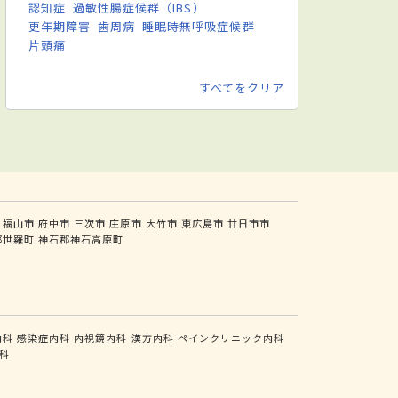
認知症
過敏性腸症候群（IBS）
更年期障害
歯周病
睡眠時無呼吸症候群
片頭痛
すべてをクリア
福山市
府中市
三次市
庄原市
大竹市
東広島市
廿日市市
郡世羅町
神石郡神石高原町
内科
感染症内科
内視鏡内科
漢方内科
ペインクリニック内科
科