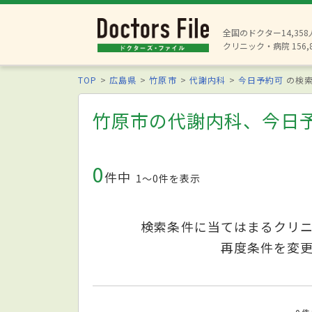
全国のドクター14,35
クリニック・病院 156,
TOP
広島県
竹原市
代謝内科
今日予約可
の検
竹原市の代謝内科、今日
0
件中
1〜0件を表示
検索条件に当てはまるクリ
再度条件を変