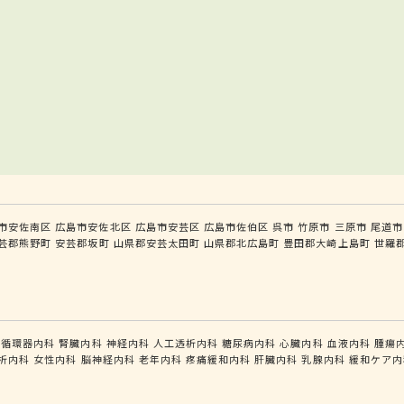
市安佐南区
広島市安佐北区
広島市安芸区
広島市佐伯区
呉市
竹原市
三原市
尾道市
芸郡熊野町
安芸郡坂町
山県郡安芸太田町
山県郡北広島町
豊田郡大崎上島町
世羅
循環器内科
腎臓内科
神経内科
人工透析内科
糖尿病内科
心臓内科
血液内科
腫瘍
析内科
女性内科
脳神経内科
老年内科
疼痛緩和内科
肝臓内科
乳腺内科
緩和ケア内