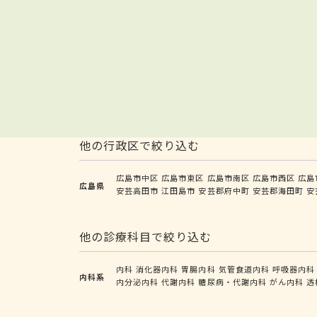
他の行政区で絞り込む
広島市中区
広島市東区
広島市南区
広島市西区
広島
広島県
安芸高田市
江田島市
安芸郡府中町
安芸郡海田町
安
他の診療科目で絞り込む
内科
消化器内科
胃腸内科
気管食道内科
呼吸器内科
内科系
内分泌内科
代謝内科
糖尿病・代謝内科
がん内科
透