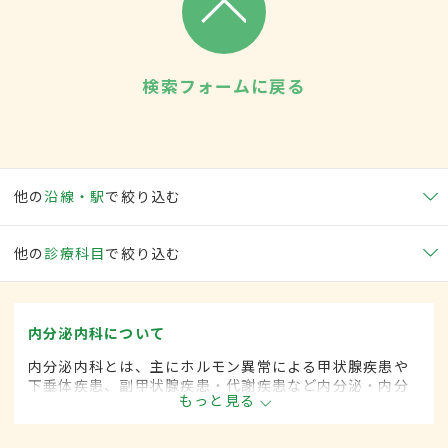
検索フォームに戻る
他の
沿線・駅
で絞り込む
他の
診療科目
で絞り込む
内分泌内科について
内分泌内科とは、主にホルモン異常による甲状腺疾患や
下垂体疾患、副甲状腺疾患・代謝疾患など内分泌・内分
もっと見る
泌器に関係する疾患を専門的に取り扱う内科の一領域で
す。