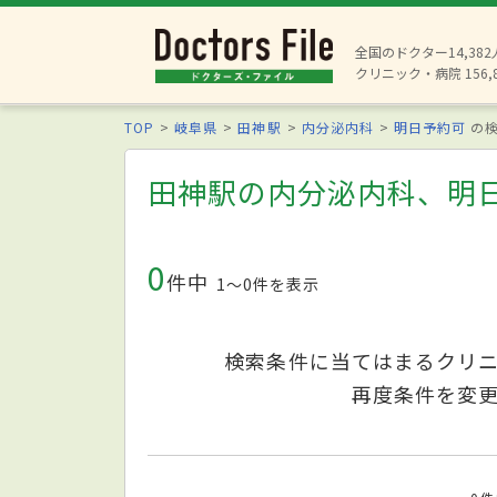
全国のドクター14,38
クリニック・病院 156,
TOP
岐阜県
田神駅
内分泌内科
明日予約可
の検
田神駅の内分泌内科、明
0
件中
1〜0件を表示
検索条件に当てはまるクリ
再度条件を変