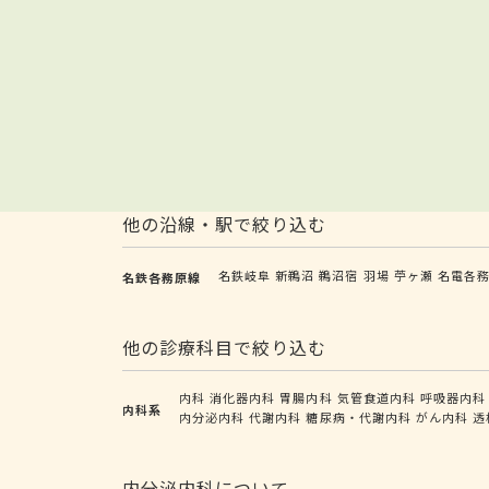
他の沿線・駅で絞り込む
名鉄岐阜
新鵜沼
鵜沼宿
羽場
苧ヶ瀬
名電各
名鉄各務原線
他の診療科目で絞り込む
内科
消化器内科
胃腸内科
気管食道内科
呼吸器内科
内科系
内分泌内科
代謝内科
糖尿病・代謝内科
がん内科
透
内分泌内科について