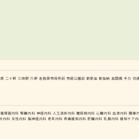
務原
二十軒
三柿野
六軒
各務原市役所前
市民公園前
新那加
新加納
高田橋
手力
切
循環器内科
腎臓内科
神経内科
人工透析内科
糖尿病内科
心臓内科
血液内科
腫瘍
析内科
女性内科
脳神経内科
老年内科
疼痛緩和内科
肝臓内科
乳腺内科
緩和ケア内