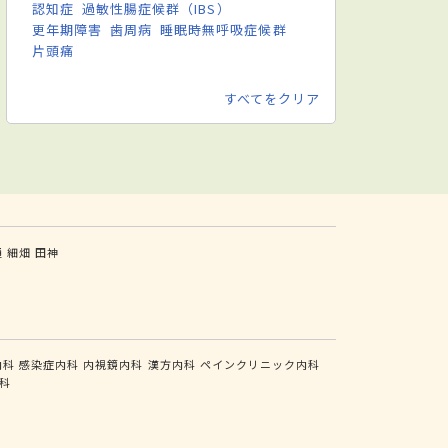
認知症
過敏性腸症候群（IBS）
更年期障害
歯周病
睡眠時無呼吸症候群
片頭痛
すべてをクリア
通
細畑
田神
内科
感染症内科
内視鏡内科
漢方内科
ペインクリニック内科
科