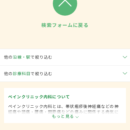
検索フォームに戻る
他の
沿線・駅
で絞り込む
他の
診療科目
で絞り込む
ペインクリニック内科について
ペインクリニック内科とは、帯状疱疹後神経痛などの神
経痛や頭痛・腰痛・関節痛などの痛みに関係する病気に
もっと見る
対して、麻酔を用いた治療法などを用いて治療する内科
の一領域です。平成20年4月の制度改正前は、ペインク
リニック科と呼ばれていました。