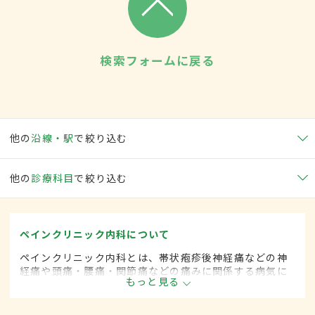
検索フォームに戻る
他の
沿線・駅
で絞り込む
他の
診療科目
で絞り込む
ペインクリニック内科について
ペインクリニック内科とは、帯状疱疹後神経痛などの神
経痛や頭痛・腰痛・関節痛などの痛みに関係する病気に
もっと見る
対して、麻酔を用いた治療法などを用いて治療する内科
の一領域です。平成20年4月の制度改正前は、ペインク
リニック科と呼ばれていました。