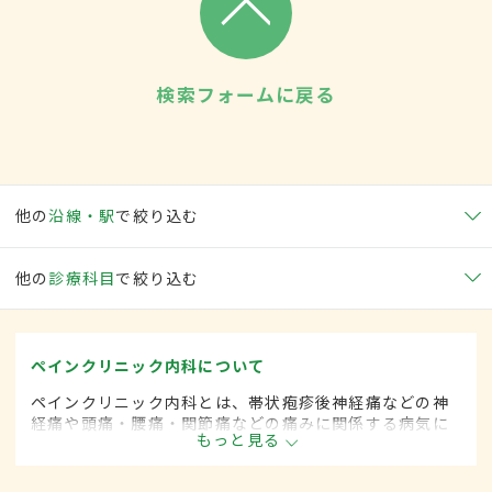
検索フォームに戻る
他の
沿線・駅
で絞り込む
他の
診療科目
で絞り込む
ペインクリニック内科について
ペインクリニック内科とは、帯状疱疹後神経痛などの神
経痛や頭痛・腰痛・関節痛などの痛みに関係する病気に
もっと見る
対して、麻酔を用いた治療法などを用いて治療する内科
の一領域です。平成20年4月の制度改正前は、ペインク
リニック科と呼ばれていました。