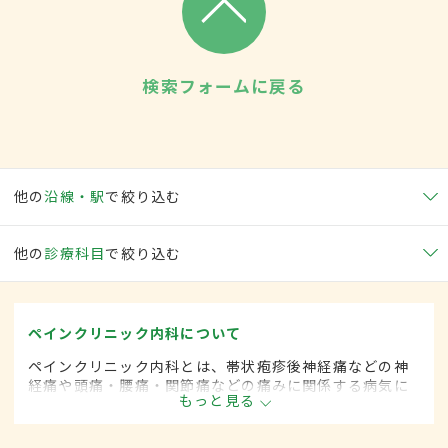
検索フォームに戻る
他の
沿線・駅
で絞り込む
他の
診療科目
で絞り込む
ペインクリニック内科について
ペインクリニック内科とは、帯状疱疹後神経痛などの神
経痛や頭痛・腰痛・関節痛などの痛みに関係する病気に
もっと見る
対して、麻酔を用いた治療法などを用いて治療する内科
の一領域です。平成20年4月の制度改正前は、ペインク
リニック科と呼ばれていました。