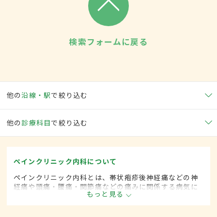
検索フォームに戻る
他の
沿線・駅
で絞り込む
他の
診療科目
で絞り込む
ペインクリニック内科について
ペインクリニック内科とは、帯状疱疹後神経痛などの神
経痛や頭痛・腰痛・関節痛などの痛みに関係する病気に
もっと見る
対して、麻酔を用いた治療法などを用いて治療する内科
の一領域です。平成20年4月の制度改正前は、ペインク
リニック科と呼ばれていました。