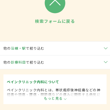
検索フォームに戻る
他の
沿線・駅
で絞り込む
他の
診療科目
で絞り込む
ペインクリニック内科について
ペインクリニック内科とは、帯状疱疹後神経痛などの神
経痛や頭痛・腰痛・関節痛などの痛みに関係する病気に
もっと見る
対して、麻酔を用いた治療法などを用いて治療する内科
の一領域です。平成20年4月の制度改正前は、ペインク
リニック科と呼ばれていました。