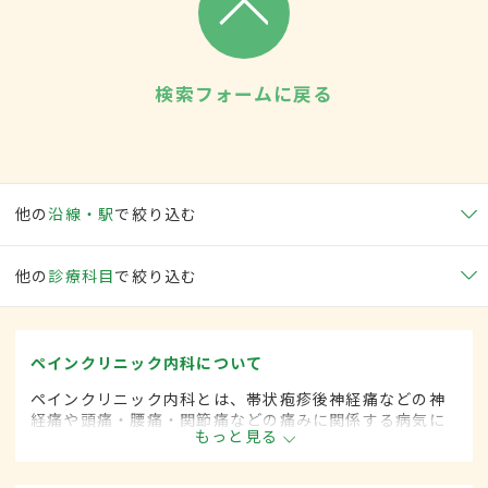
検索フォームに戻る
他の
沿線・駅
で絞り込む
他の
診療科目
で絞り込む
ペインクリニック内科について
ペインクリニック内科とは、帯状疱疹後神経痛などの神
経痛や頭痛・腰痛・関節痛などの痛みに関係する病気に
もっと見る
対して、麻酔を用いた治療法などを用いて治療する内科
の一領域です。平成20年4月の制度改正前は、ペインク
リニック科と呼ばれていました。