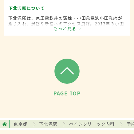
下北沢駅について
下北沢駅は、京王電鉄井の頭線・小田急電鉄小田急線が
乗り入れ、渋谷や新宿へのアクセス良好。2013年の小田
もっと見る
急線地下化に伴い、駅舎がリニューアル。駅周辺は
ファッションの街、小劇場の街として知られるが、閑静
な住宅地も広がっている。
PAGE TOP
東京都
下北沢駅
ペインクリニック内科
予