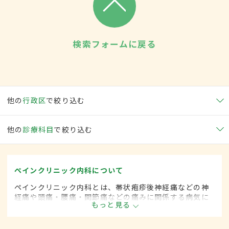
検索フォームに戻る
他の
行政区
で絞り込む
他の
診療科目
で絞り込む
ペインクリニック内科について
ペインクリニック内科とは、帯状疱疹後神経痛などの神
経痛や頭痛・腰痛・関節痛などの痛みに関係する病気に
もっと見る
対して、麻酔を用いた治療法などを用いて治療する内科
の一領域です。平成20年4月の制度改正前は、ペインク
リニック科と呼ばれていました。