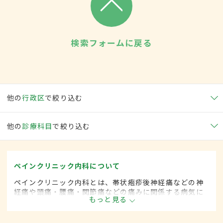
検索フォームに戻る
他の
行政区
で絞り込む
他の
診療科目
で絞り込む
ペインクリニック内科について
ペインクリニック内科とは、帯状疱疹後神経痛などの神
経痛や頭痛・腰痛・関節痛などの痛みに関係する病気に
もっと見る
対して、麻酔を用いた治療法などを用いて治療する内科
の一領域です。平成20年4月の制度改正前は、ペインク
リニック科と呼ばれていました。