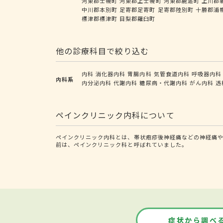
河東郡士幌町
河東郡上士幌町
河東郡鹿追町
上川郡
中川郡本別町
足寄郡足寄町
足寄郡陸別町
十勝郡浦
標津郡標津町
目梨郡羅臼町
他の診療科目で絞り込む
内科
消化器内科
胃腸内科
気管食道内科
呼吸器内科
内科系
内分泌内科
代謝内科
糖尿病・代謝内科
がん内科
透
ペインクリニック内科について
ペインクリニック内科とは、帯状疱疹後神経痛などの神経痛や
前は、ペインクリニック科と呼ばれていました。
症状から調べ