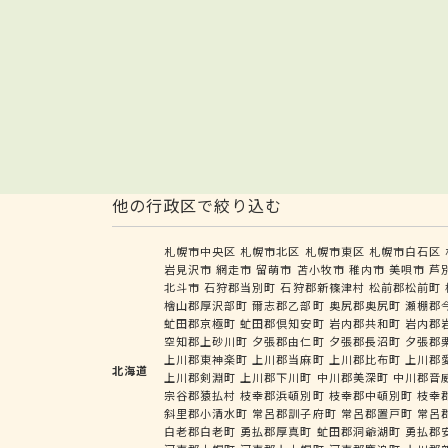
他の行政区で絞り込む
札幌市中央区
札幌市北区
札幌市東区
札幌市白石区
岩見沢市
網走市
留萌市
苫小牧市
稚内市
美唄市
芦
北斗市
石狩郡当別町
石狩郡新篠津村
松前郡松前町
檜山郡厚沢部町
爾志郡乙部町
奥尻郡奥尻町
瀬棚郡
虻田郡京極町
虻田郡倶知安町
岩内郡共和町
岩内郡
空知郡上砂川町
夕張郡由仁町
夕張郡長沼町
夕張郡
上川郡東神楽町
上川郡当麻町
上川郡比布町
上川郡
北海道
上川郡剣淵町
上川郡下川町
中川郡美深町
中川郡音
宗谷郡猿払村
枝幸郡浜頓別町
枝幸郡中頓別町
枝幸
斜里郡小清水町
常呂郡訓子府町
常呂郡置戸町
常呂
白老郡白老町
勇払郡厚真町
虻田郡洞爺湖町
勇払郡