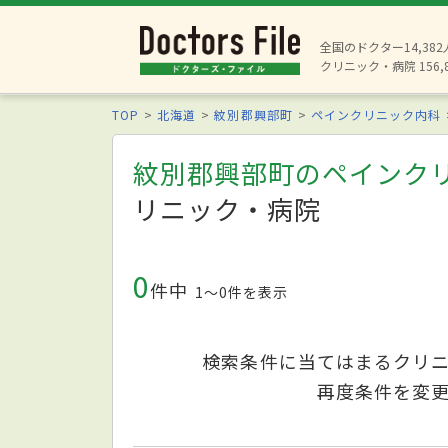
全国のドクター14,38
クリニック・病院 156,
TOP
北海道
紋別郡興部町
ペインクリニック内科
紋別郡興部町のペインク
リニック・病院
0
件中
1〜0件を表示
検索条件に当てはまるクリ
再度条件を変