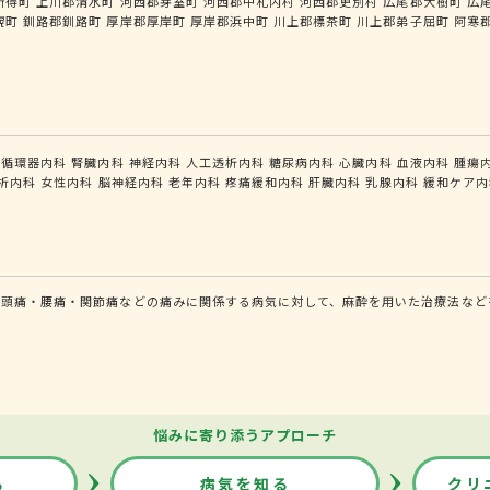
新得町
上川郡清水町
河西郡芽室町
河西郡中札内村
河西郡更別村
広尾郡大樹町
広
幌町
釧路郡釧路町
厚岸郡厚岸町
厚岸郡浜中町
川上郡標茶町
川上郡弟子屈町
阿寒
循環器内科
腎臓内科
神経内科
人工透析内科
糖尿病内科
心臓内科
血液内科
腫瘍
析内科
女性内科
脳神経内科
老年内科
疼痛緩和内科
肝臓内科
乳腺内科
緩和ケア内
頭痛・腰痛・関節痛などの痛みに関係する病気に対して、麻酔を用いた治療法などを
悩みに寄り添うアプローチ
る
病気を知る
クリ