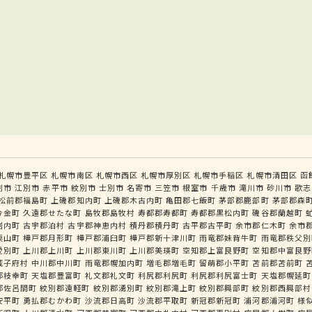
札幌市豊平区
札幌市南区
札幌市西区
札幌市厚別区
札幌市手稲区
札幌市清田区
函
別市
江別市
赤平市
紋別市
士別市
名寄市
三笠市
根室市
千歳市
滝川市
砂川市
歌志
松前郡福島町
上磯郡知内町
上磯郡木古内町
亀田郡七飯町
茅部郡鹿部町
茅部郡森
今金町
久遠郡せたな町
島牧郡島牧村
寿都郡寿都町
寿都郡黒松内町
磯谷郡蘭越町
岩内町
古宇郡泊村
古宇郡神恵内村
積丹郡積丹町
古平郡古平町
余市郡仁木町
余市
栗山町
樺戸郡月形町
樺戸郡浦臼町
樺戸郡新十津川町
雨竜郡妹背牛町
雨竜郡秩父別
愛別町
上川郡上川町
上川郡東川町
上川郡美瑛町
空知郡上富良野町
空知郡中富良野
威子府村
中川郡中川町
雨竜郡幌加内町
増毛郡増毛町
留萌郡小平町
苫前郡苫前町
郡枝幸町
天塩郡豊富町
礼文郡礼文町
利尻郡利尻町
利尻郡利尻富士町
天塩郡幌延町
郡佐呂間町
紋別郡遠軽町
紋別郡湧別町
紋別郡滝上町
紋別郡興部町
紋別郡西興部村
安平町
勇払郡むかわ町
沙流郡日高町
沙流郡平取町
新冠郡新冠町
浦河郡浦河町
様