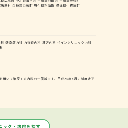
尾郡広尾町
中川郡幕別町
中川郡池田町
中川郡豊頃町
郡鶴居村
白糠郡白糠町
野付郡別海町
標津郡中標津町
内科
感染症内科
内視鏡内科
漢方内科
ペインクリニック内科
科
用いて治療する内科の一領域です。平成20年4月の制度改正
ニック・病院を探す