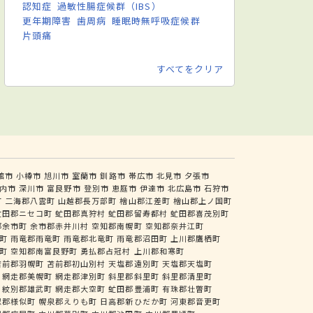
認知症
過敏性腸症候群（IBS）
更年期障害
歯周病
睡眠時無呼吸症候群
片頭痛
すべてをクリア
館市
小樽市
旭川市
室蘭市
釧路市
帯広市
北見市
夕張市
内市
深川市
富良野市
登別市
恵庭市
伊達市
北広島市
石狩市
町
二海郡八雲町
山越郡長万部町
檜山郡江差町
檜山郡上ノ国町
虻田郡ニセコ町
虻田郡真狩村
虻田郡留寿都村
虻田郡喜茂別町
郡余市町
余市郡赤井川村
空知郡南幌町
空知郡奈井江町
町
雨竜郡雨竜町
雨竜郡北竜町
雨竜郡沼田町
上川郡鷹栖町
町
空知郡南富良野町
勇払郡占冠村
上川郡和寒町
苫前郡羽幌町
苫前郡初山別村
天塩郡遠別町
天塩郡天塩町
網走郡美幌町
網走郡津別町
斜里郡斜里町
斜里郡清里町
紋別郡雄武町
網走郡大空町
虻田郡豊浦町
有珠郡壮瞥町
似郡様似町
幌泉郡えりも町
日高郡新ひだか町
河東郡音更町