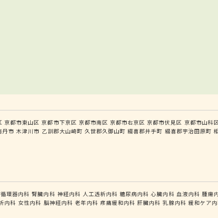
区
京都市東山区
京都市下京区
京都市南区
京都市右京区
京都市伏見区
京都市山科
南丹市
木津川市
乙訓郡大山崎町
久世郡久御山町
綴喜郡井手町
綴喜郡宇治田原町
循環器内科
腎臓内科
神経内科
人工透析内科
糖尿病内科
心臓内科
血液内科
腫瘍
析内科
女性内科
脳神経内科
老年内科
疼痛緩和内科
肝臓内科
乳腺内科
緩和ケア内