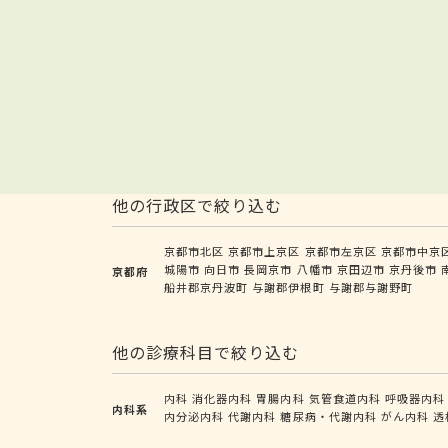
他の行政区で絞り込む
京都市北区
京都市上京区
京都市左京区
京都市中京
城陽市
向日市
長岡京市
八幡市
京田辺市
京丹後市
京都府
船井郡京丹波町
与謝郡伊根町
与謝郡与謝野町
他の診療科目で絞り込む
内科
消化器内科
胃腸内科
気管食道内科
呼吸器内科
内科系
内分泌内科
代謝内科
糖尿病・代謝内科
がん内科
透