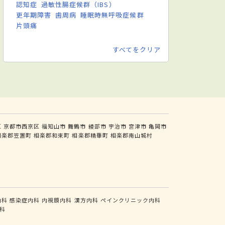
認知症
過敏性腸症候群（IBS）
更年期障害
歯周病
睡眠時無呼吸症候群
片頭痛
すべてをクリア
区
京都市西京区
福知山市
舞鶴市
綾部市
宇治市
宮津市
亀岡市
相楽郡笠置町
相楽郡和束町
相楽郡精華町
相楽郡南山城村
内科
感染症内科
内視鏡内科
漢方内科
ペインクリニック内科
科