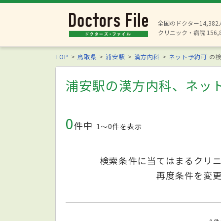
全国のドクター14,38
クリニック・病院 156,
TOP
鳥取県
浦安駅
漢方内科
ネット予約可
の検
浦安駅の漢方内科、ネッ
0
件中
1〜0件を表示
検索条件に当てはまるクリ
再度条件を変