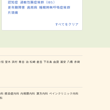
認知症
過敏性腸症候群（IBS）
更年期障害
歯周病
睡眠時無呼吸症候群
片頭痛
すべてをクリア
末恒
宝木
浜村
青谷
泊
松崎
倉吉
下北条
由良
浦安
八橋
赤碕
内科
感染症内科
内視鏡内科
漢方内科
ペインクリニック内科
科