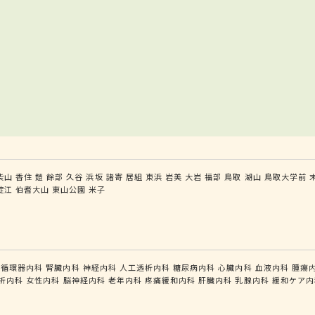
柴山
香住
鎧
餘部
久谷
浜坂
諸寄
居組
東浜
岩美
大岩
福部
鳥取
湖山
鳥取大学前
淀江
伯耆大山
東山公園
米子
循環器内科
腎臓内科
神経内科
人工透析内科
糖尿病内科
心臓内科
血液内科
腫瘍
析内科
女性内科
脳神経内科
老年内科
疼痛緩和内科
肝臓内科
乳腺内科
緩和ケア内