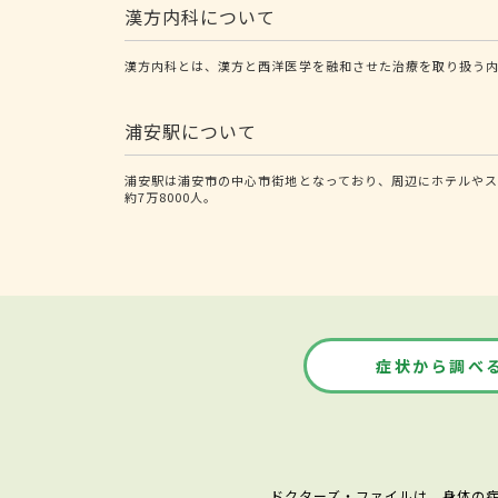
漢方内科について
漢方内科とは、漢方と西洋医学を融和させた治療を取り扱う
浦安駅について
浦安駅は浦安市の中心市街地となっており、周辺にホテルやス
約7万8000人。
症状から調べ
ドクターズ・ファイルは、身体の