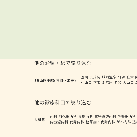
他の沿線・駅で絞り込む
豊岡
玄武洞
城崎温泉
竹野
佐津
JR山陰本線(豊岡～米子)
中山口
下市
御来屋
名和
大山口
他の診療科目で絞り込む
内科
消化器内科
胃腸内科
気管食道内科
呼吸器内科
内科系
内分泌内科
代謝内科
糖尿病・代謝内科
がん内科
透