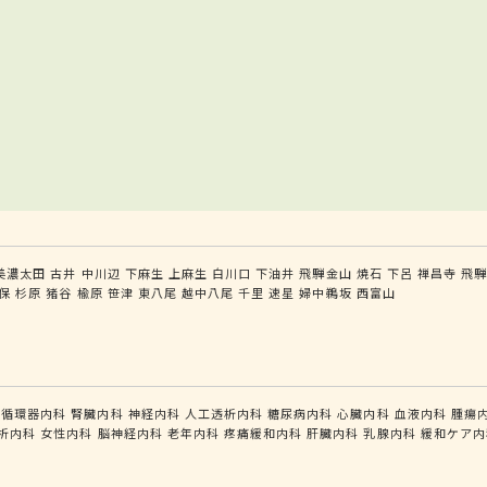
美濃太田
古井
中川辺
下麻生
上麻生
白川口
下油井
飛騨金山
焼石
下呂
禅昌寺
飛
保
杉原
猪谷
楡原
笹津
東八尾
越中八尾
千里
速星
婦中鵜坂
西富山
循環器内科
腎臓内科
神経内科
人工透析内科
糖尿病内科
心臓内科
血液内科
腫瘍
析内科
女性内科
脳神経内科
老年内科
疼痛緩和内科
肝臓内科
乳腺内科
緩和ケア内