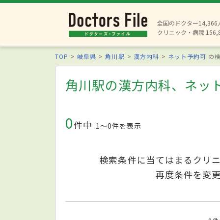
全国のドクター14,36
クリニック・病院 156,
TOP
岐阜県
角川駅
漢方内科
ネット予約可
の検
角川駅の漢方内科、ネッ
0
件中
1〜0件を表示
検索条件に当てはまるクリ
再度条件を変