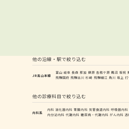
他の沿線・駅で絞り込む
富山
岐阜
長森
那加
蘇原
各務ケ原
鵜沼
坂祝
JR高山本線
飛騨国府
飛騨古川
杉崎
飛騨細江
角川
坂上
打
他の診療科目で絞り込む
内科
消化器内科
胃腸内科
気管食道内科
呼吸器内科
内科系
内分泌内科
代謝内科
糖尿病・代謝内科
がん内科
透