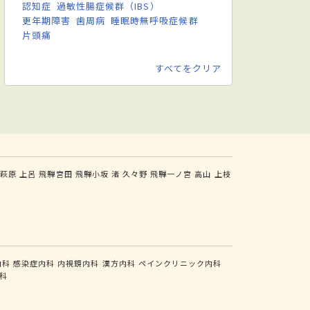
認知症
過敏性腸症候群（IBS）
更年期障害
歯周病
睡眠時無呼吸症候群
片頭痛
すべてをクリア
騨萩原
上呂
飛騨宮田
飛騨小坂
渚
久々野
飛騨一ノ宮
高山
上枝
内科
感染症内科
内視鏡内科
漢方内科
ペインクリニック内科
科