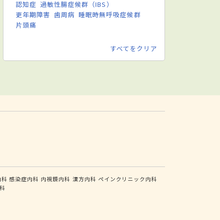
認知症
過敏性腸症候群（IBS）
更年期障害
歯周病
睡眠時無呼吸症候群
片頭痛
すべてをクリア
内科
感染症内科
内視鏡内科
漢方内科
ペインクリニック内科
科