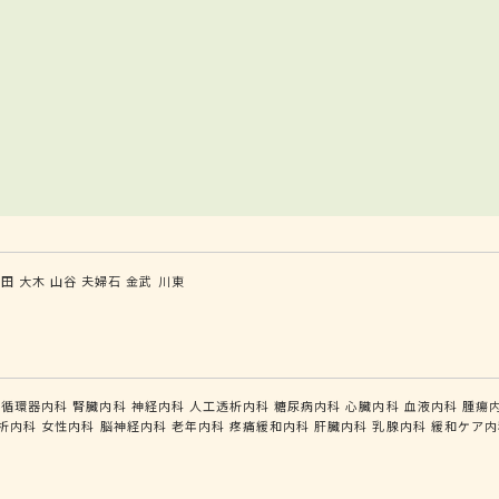
有田
大木
山谷
夫婦石
金武
川東
循環器内科
腎臓内科
神経内科
人工透析内科
糖尿病内科
心臓内科
血液内科
腫瘍
析内科
女性内科
脳神経内科
老年内科
疼痛緩和内科
肝臓内科
乳腺内科
緩和ケア内