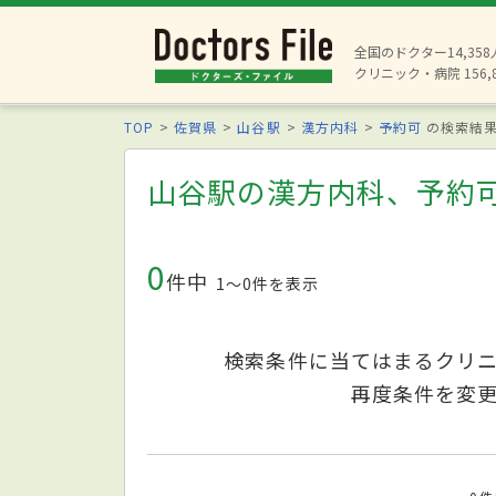
全国のドクター14,35
クリニック・病院 156,
TOP
佐賀県
山谷駅
漢方内科
予約可
の検索結
山谷駅の漢方内科、予約
0
件中
1〜0件を表示
検索条件に当てはまるクリ
再度条件を変