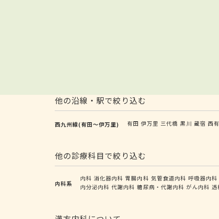
他の沿線・駅で絞り込む
有田
伊万里
三代橋
黒川
蔵宿
西
西九州線(有田～伊万里)
他の診療科目で絞り込む
内科
消化器内科
胃腸内科
気管食道内科
呼吸器内科
内科系
内分泌内科
代謝内科
糖尿病・代謝内科
がん内科
透
漢方内科について