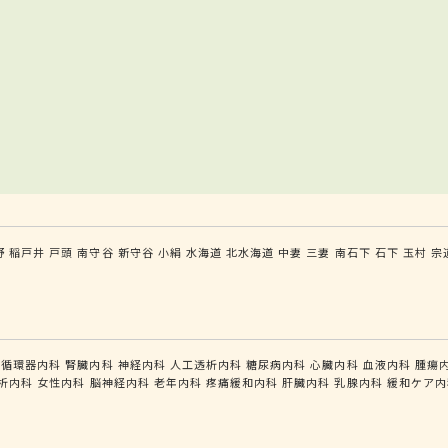
野
稲戸井
戸頭
南守谷
新守谷
小絹
水海道
北水海道
中妻
三妻
南石下
石下
玉村
宗
循環器内科
腎臓内科
神経内科
人工透析内科
糖尿病内科
心臓内科
血液内科
腫瘍
析内科
女性内科
脳神経内科
老年内科
疼痛緩和内科
肝臓内科
乳腺内科
緩和ケア内