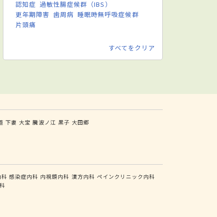
認知症
過敏性腸症候群（IBS）
更年期障害
歯周病
睡眠時無呼吸症候群
片頭痛
すべてをクリア
道
下妻
大宝
騰波ノ江
黒子
大田郷
内科
感染症内科
内視鏡内科
漢方内科
ペインクリニック内科
科