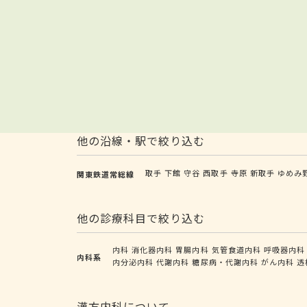
他の沿線・駅で絞り込む
取手
下館
守谷
西取手
寺原
新取手
ゆめみ
関東鉄道常総線
他の診療科目で絞り込む
内科
消化器内科
胃腸内科
気管食道内科
呼吸器内科
内科系
内分泌内科
代謝内科
糖尿病・代謝内科
がん内科
透
漢方内科について