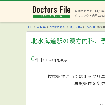
全国のドクター14,36
クリニック・病院 156,
TOP
茨城県
北水海道駅
漢方内科
予約可
の検
北水海道駅の漢方内科、
0
件中
1〜0件を表示
検索条件に当てはまるクリ
再度条件を変