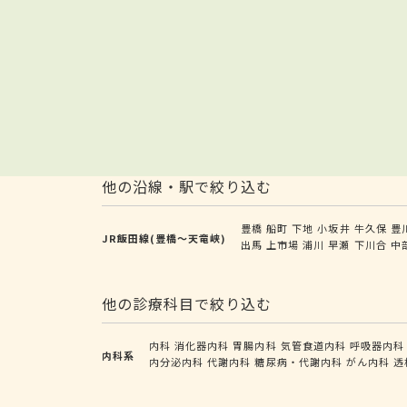
他の沿線・駅で絞り込む
豊橋
船町
下地
小坂井
牛久保
豊
JR飯田線(豊橋～天竜峡)
出馬
上市場
浦川
早瀬
下川合
中
他の診療科目で絞り込む
内科
消化器内科
胃腸内科
気管食道内科
呼吸器内科
内科系
内分泌内科
代謝内科
糖尿病・代謝内科
がん内科
透