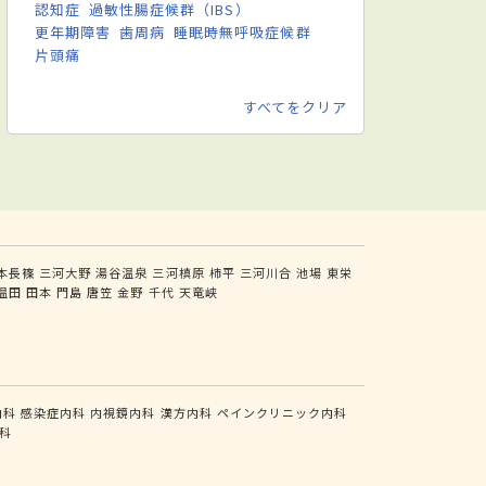
認知症
過敏性腸症候群（IBS）
更年期障害
歯周病
睡眠時無呼吸症候群
片頭痛
すべてをクリア
本長篠
三河大野
湯谷温泉
三河槙原
柿平
三河川合
池場
東栄
温田
田本
門島
唐笠
金野
千代
天竜峡
内科
感染症内科
内視鏡内科
漢方内科
ペインクリニック内科
科