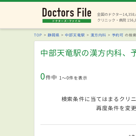
全国のドクター14,35
クリニック・病院 156,
TOP
静岡県
中部天竜駅
漢方内科
予約可
の検
中部天竜駅の漢方内科、
0
件中
1〜0件を表示
検索条件に当てはまるクリ
再度条件を変