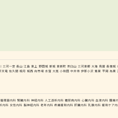
川
三河一宮
長山
江島
東上
野田城
新城
東新町
茶臼山
三河東郷
大海
鳥居
長篠城
部天竜
佐久間
相月
城西
向市場
水窪
大嵐
小和田
中井侍
伊那小沢
鶯巣
平岡
為栗
循環器内科
腎臓内科
神経内科
人工透析内科
糖尿病内科
心臓内科
血液内科
腫瘍
析内科
女性内科
脳神経内科
老年内科
疼痛緩和内科
肝臓内科
乳腺内科
緩和ケア内