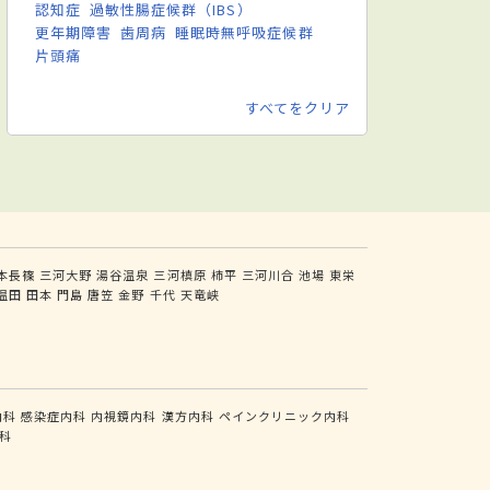
認知症
過敏性腸症候群（IBS）
更年期障害
歯周病
睡眠時無呼吸症候群
片頭痛
すべてをクリア
本長篠
三河大野
湯谷温泉
三河槙原
柿平
三河川合
池場
東栄
温田
田本
門島
唐笠
金野
千代
天竜峡
内科
感染症内科
内視鏡内科
漢方内科
ペインクリニック内科
科