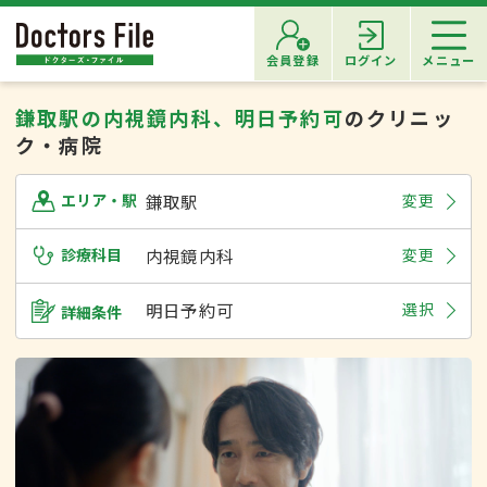
会員登録
ログイン
メニュー
鎌取駅の内視鏡内科、明日予約可
のクリニッ
ク・病院
鎌取駅
変更
エリア・駅
診療科目
内視鏡内科
変更
明日予約可
選択
詳細条件