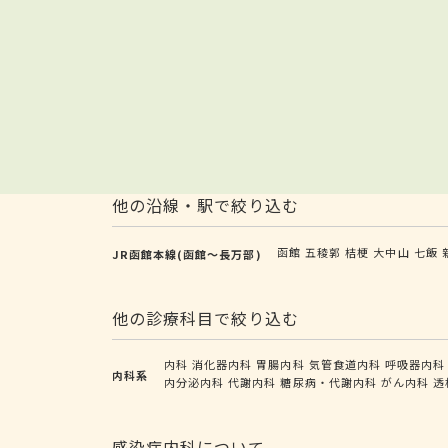
他の沿線・駅で絞り込む
函館
五稜郭
桔梗
大中山
七飯
JR函館本線(函館～長万部)
他の診療科目で絞り込む
内科
消化器内科
胃腸内科
気管食道内科
呼吸器内科
内科系
内分泌内科
代謝内科
糖尿病・代謝内科
がん内科
透
感染症内科について