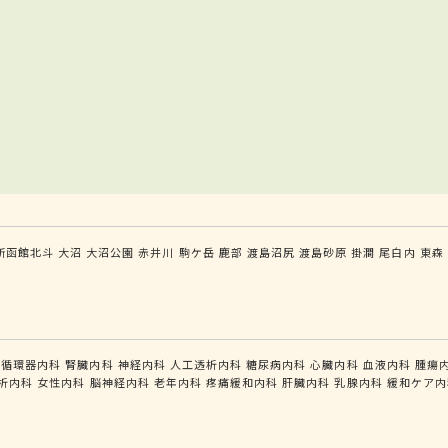
新函館北斗
大沼
大沼公園
赤井川
駒ケ岳
鹿部
渡島沼尻
渡島砂原
掛澗
尾白内
東森
循環器内科
腎臓内科
神経内科
人工透析内科
糖尿病内科
心臓内科
血液内科
腫瘍
析内科
女性内科
脳神経内科
老年内科
疼痛緩和内科
肝臓内科
乳腺内科
緩和ケア内