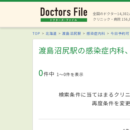
全国のドクター14,38
クリニック・病院 156,
TOP
北海道
渡島沼尻駅
感染症内科
今日予約可
渡島沼尻駅の感染症内科
0
件中
1〜0件を表示
検索条件に当てはまるクリ
再度条件を変