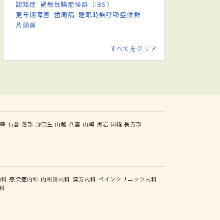
認知症
過敏性腸症候群（IBS）
更年期障害
歯周病
睡眠時無呼吸症候群
片頭痛
すべてをクリア
森
石倉
落部
野田生
山越
八雲
山崎
黒岩
国縫
長万部
内科
感染症内科
内視鏡内科
漢方内科
ペインクリニック内科
科