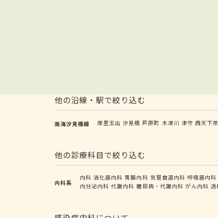
他の沿線・駅で絞り込む
岸里玉出
汐見橋
芦原町
木津川
津守
西天下
南海汐見橋線
他の診療科目で絞り込む
内科
消化器内科
胃腸内科
気管食道内科
呼吸器内科
内科系
内分泌内科
代謝内科
糖尿病・代謝内科
がん内科
透
感染症内科について