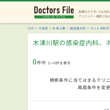
全国のドクター14,36
クリニック・病院 156,
TOP
大阪府
木津川駅
感染症内科
ネット予約可
木津川駅の感染症内科、
0
件中
1〜0件を表示
検索条件に当てはまるクリ
再度条件を変