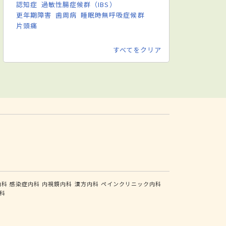
認知症
過敏性腸症候群（IBS）
更年期障害
歯周病
睡眠時無呼吸症候群
片頭痛
すべてをクリア
内科
感染症内科
内視鏡内科
漢方内科
ペインクリニック内科
科