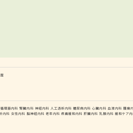
茶屋
循環器内科
腎臓内科
神経内科
人工透析内科
糖尿病内科
心臓内科
血液内科
腫瘍
析内科
女性内科
脳神経内科
老年内科
疼痛緩和内科
肝臓内科
乳腺内科
緩和ケア内