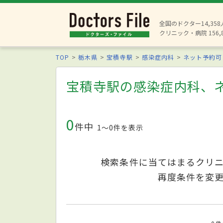
全国のドクター14,35
クリニック・病院 156,
TOP
栃木県
宝積寺駅
感染症内科
ネット予約可
宝積寺駅の感染症内科、
0
件中
1〜0件を表示
検索条件に当てはまるクリ
再度条件を変