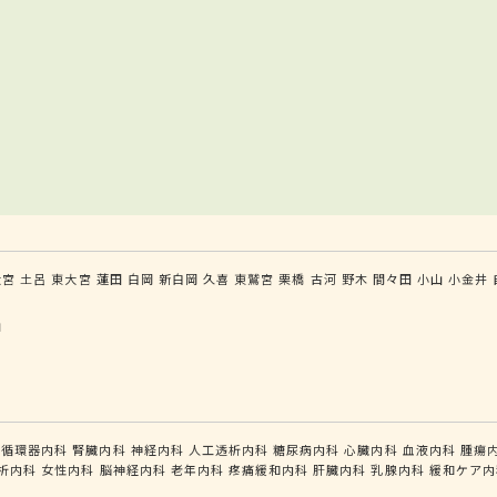
大宮
土呂
東大宮
蓮田
白岡
新白岡
久喜
東鷲宮
栗橋
古河
野木
間々田
小山
小金井
山
循環器内科
腎臓内科
神経内科
人工透析内科
糖尿病内科
心臓内科
血液内科
腫瘍
析内科
女性内科
脳神経内科
老年内科
疼痛緩和内科
肝臓内科
乳腺内科
緩和ケア内