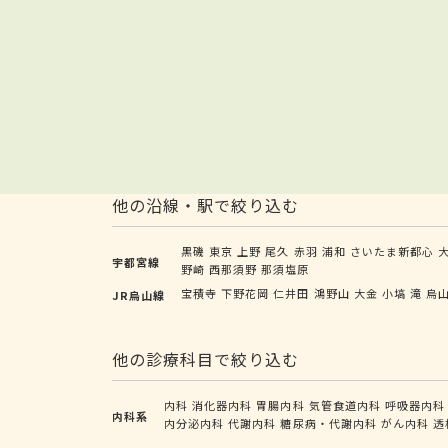
他の沿線・駅で絞り込む
黒磯
東京
上野
尾久
赤羽
浦和
さいたま新都心
宇都宮線
野崎
西那須野
那須塩原
宝積寺
下野花岡
仁井田
鴻野山
大金
小塙
滝
烏
JR烏山線
他の診療科目で絞り込む
内科
消化器内科
胃腸内科
気管食道内科
呼吸器内科
内科系
内分泌内科
代謝内科
糖尿病・代謝内科
がん内科
透