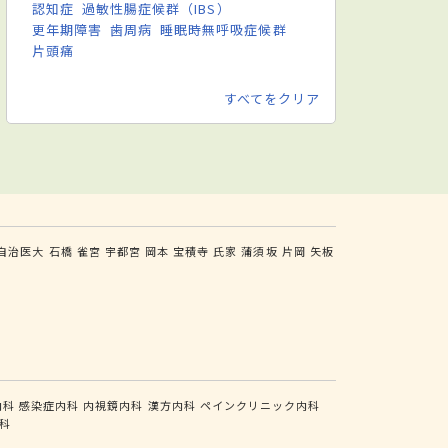
認知症
過敏性腸症候群（IBS）
更年期障害
歯周病
睡眠時無呼吸症候群
片頭痛
すべてをクリア
自治医大
石橋
雀宮
宇都宮
岡本
宝積寺
氏家
蒲須坂
片岡
矢板
内科
感染症内科
内視鏡内科
漢方内科
ペインクリニック内科
科