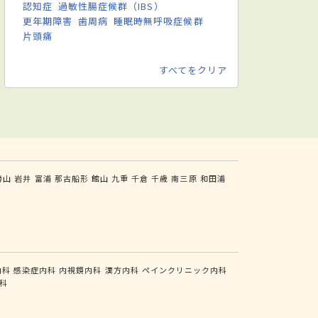
認知症
過敏性腸症候群（IBS）
更年期障害
歯周病
睡眠時無呼吸症候群
片頭痛
すべてをクリア
勝山
岩井
富浦
那古船形
館山
九重
千倉
千歳
南三原
和田浦
内科
感染症内科
内視鏡内科
漢方内科
ペインクリニック内科
科