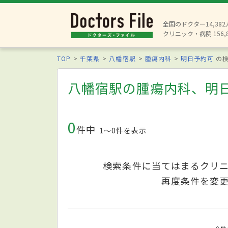
全国のドクター14,38
クリニック・病院 156,
TOP
千葉県
八幡宿駅
腫瘍内科
明日予約可
の検
八幡宿駅の腫瘍内科、明
0
件中
1〜0件を表示
検索条件に当てはまるクリ
再度条件を変