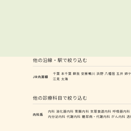
他の沿線・駅で絞り込む
千葉
本千葉
蘇我
安房鴨川
浜野
八幡宿
五井
姉
JR内房線
江見
太海
他の診療科目で絞り込む
内科
消化器内科
胃腸内科
気管食道内科
呼吸器内科
内科系
内分泌内科
代謝内科
糖尿病・代謝内科
がん内科
透