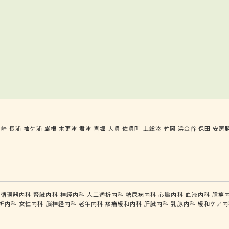
ケ崎
長浦
袖ケ浦
巌根
木更津
君津
青堀
大貫
佐貫町
上総湊
竹岡
浜金谷
保田
安房
循環器内科
腎臓内科
神経内科
人工透析内科
糖尿病内科
心臓内科
血液内科
腫瘍
析内科
女性内科
脳神経内科
老年内科
疼痛緩和内科
肝臓内科
乳腺内科
緩和ケア内