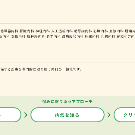
循環器内科
腎臓内科
神経内科
人工透析内科
糖尿病内科
心臓内科
血液内科
腫瘍
析内科
女性内科
脳神経内科
老年内科
疼痛緩和内科
肝臓内科
乳腺内科
緩和ケア内
関係する疾患を専門的に取り扱う内科の一領域です。
悩みに寄り添うアプローチ
る
病気を知る
クリ