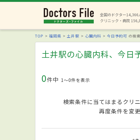
全国のドクター14,36
クリニック・病院 156,
TOP
福岡県
土井駅
心臓内科
今日予約可
の検
土井駅の心臓内科、今日
0
件中
1〜0件を表示
検索条件に当てはまるクリ
再度条件を変