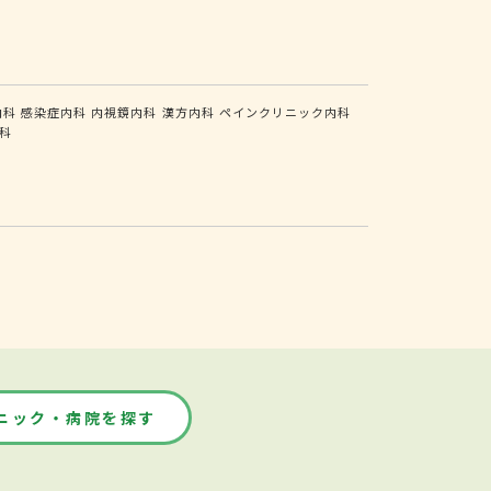
内科
感染症内科
内視鏡内科
漢方内科
ペインクリニック内科
科
ニック・病院を探す