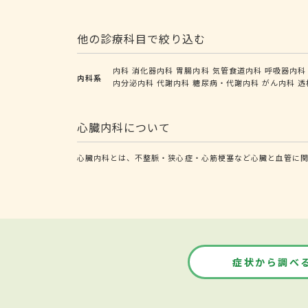
他の診療科目で絞り込む
内科
消化器内科
胃腸内科
気管食道内科
呼吸器内科
内科系
内分泌内科
代謝内科
糖尿病・代謝内科
がん内科
透
心臓内科について
心臓内科とは、不整脈・狭心症・心筋梗塞など心臓と血管に
症状から調べ