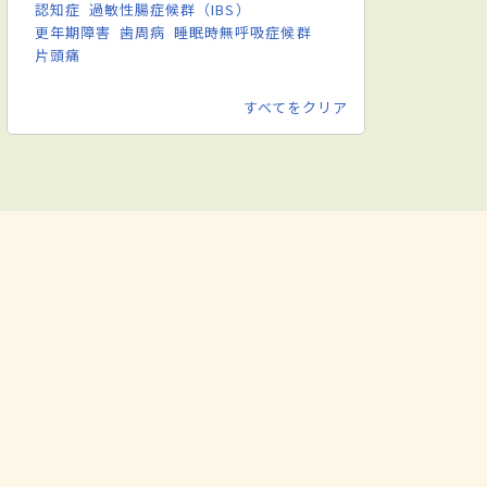
認知症
過敏性腸症候群（IBS）
更年期障害
歯周病
睡眠時無呼吸症候群
片頭痛
すべてをクリア