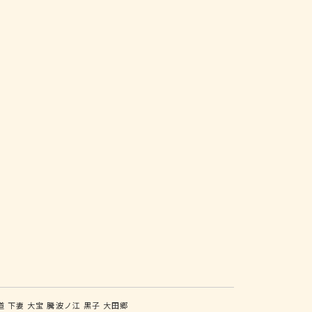
道
下妻
大宝
騰波ノ江
黒子
大田郷