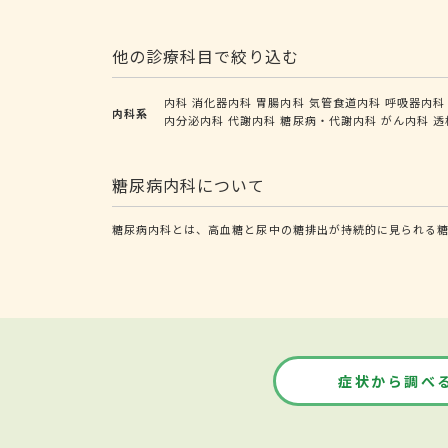
他の診療科目で絞り込む
内科
消化器内科
胃腸内科
気管食道内科
呼吸器内科
内科系
内分泌内科
代謝内科
糖尿病・代謝内科
がん内科
透
糖尿病内科について
糖尿病内科とは、高血糖と尿中の糖排出が持続的に見られる
症状から調べ