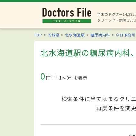
全国のドクター14,38
クリニック・病院 156,
TOP
茨城県
北水海道駅
糖尿病内科
今日予約可
北水海道駅の糖尿病内科
0
件中
1〜0件を表示
検索条件に当てはまるクリ
再度条件を変