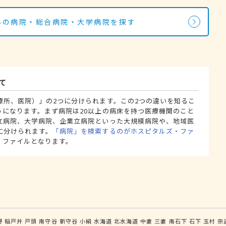
内科の病院・総合病院・大学病院を探す
て
療所、医院）」の2つに分けられます。この2つの違いを知るこ
うになります。まず病院は20以上の病床を持つ医療機関のこと
立病院、大学病院、企業立病院といった大規模病院や、地域医
に分けられます。
「病院」を検索するのがホスピタルズ・ファ
・ファイルとなります。
野
稲戸井
戸頭
南守谷
新守谷
小絹
水海道
北水海道
中妻
三妻
南石下
石下
玉村
宗