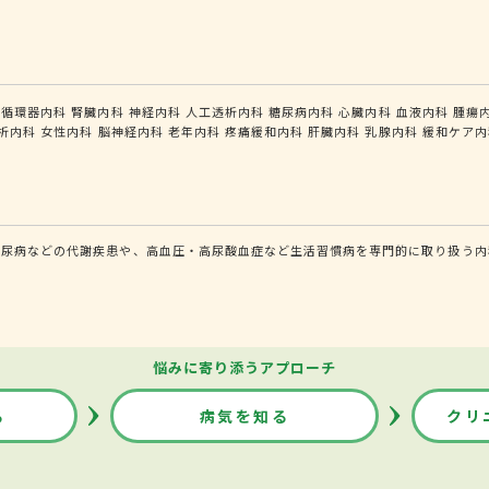
循環器内科
腎臓内科
神経内科
人工透析内科
糖尿病内科
心臓内科
血液内科
腫瘍
析内科
女性内科
脳神経内科
老年内科
疼痛緩和内科
肝臓内科
乳腺内科
緩和ケア内
糖尿病などの代謝疾患や、高血圧・高尿酸血症など生活習慣病を専門的に取り扱う内
悩みに寄り添うアプローチ
る
病気を知る
クリ