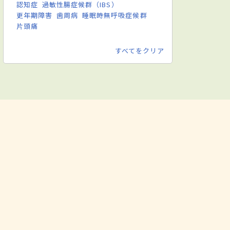
認知症
過敏性腸症候群（IBS）
更年期障害
歯周病
睡眠時無呼吸症候群
片頭痛
すべてをクリア