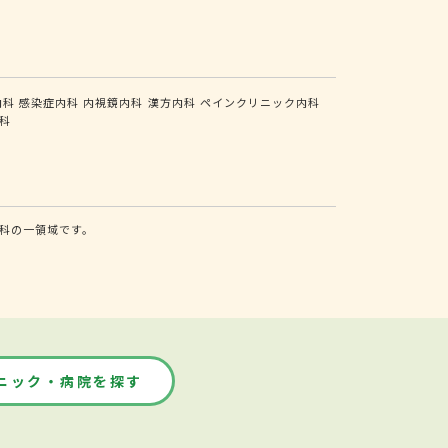
内科
感染症内科
内視鏡内科
漢方内科
ペインクリニック内科
科
科の一領域です。
ニック・病院を探す