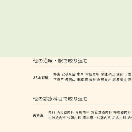
他の沿線・駅で絞り込む
郡山
安積永盛
水戸
常陸青柳
常陸津田
後台
下菅
JR水郡線
下野宮
矢祭山
東館
南石井
磐城石井
磐城塙
近津
他の診療科目で絞り込む
内科
消化器内科
胃腸内科
気管食道内科
呼吸器内科
内科系
内分泌内科
代謝内科
糖尿病・代謝内科
がん内科
透