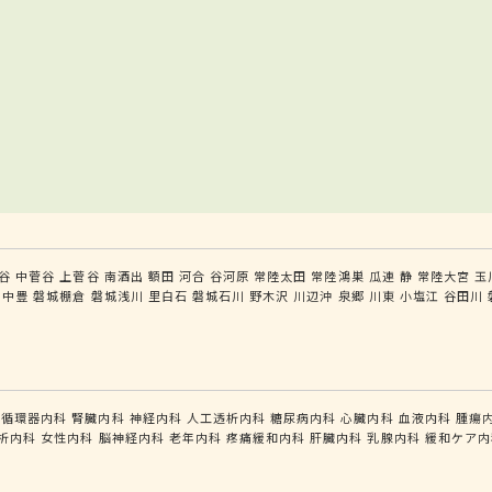
谷
中菅谷
上菅谷
南酒出
額田
河合
谷河原
常陸太田
常陸鴻巣
瓜連
静
常陸大宮
玉
中豊
磐城棚倉
磐城浅川
里白石
磐城石川
野木沢
川辺沖
泉郷
川東
小塩江
谷田川
循環器内科
腎臓内科
神経内科
人工透析内科
糖尿病内科
心臓内科
血液内科
腫瘍
析内科
女性内科
脳神経内科
老年内科
疼痛緩和内科
肝臓内科
乳腺内科
緩和ケア内