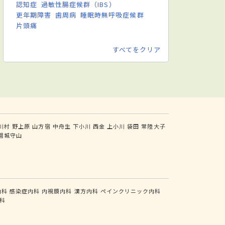
認知症
過敏性腸症候群（IBS）
更年期障害
歯周病
睡眠時無呼吸症候群
片頭痛
すべてをクリア
川村
野上原
山方宿
中舟生
下小川
西金
上小川
袋田
常陸大子
磐城守山
内科
感染症内科
内視鏡内科
漢方内科
ペインクリニック内科
科