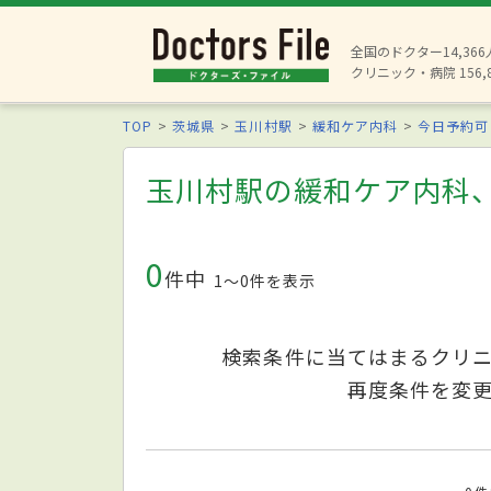
全国のドクター14,36
クリニック・病院 156,
TOP
茨城県
玉川村駅
緩和ケア内科
今日予約可
玉川村駅の緩和ケア内科
0
件中
1〜0件を表示
検索条件に当てはまるクリ
再度条件を変