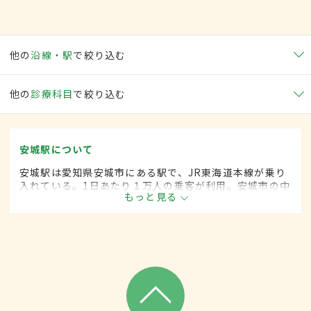
他の
沿線・駅
で絞り込む
他の
診療科目
で絞り込む
安城駅について
安城駅は愛知県安城市にある駅で、JR東海道本線が乗り
入れている。1日あたり１万人の乗客が利用。安城市の中
もっと見る
心にあり、南側には商店街、北側には住宅街が広がって
いる。名古屋へ通う通勤客の他、大学に通う学生の利用
も多い。