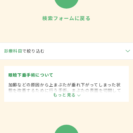
検索フォームに戻る
診療科目
で絞り込む
眼瞼下垂手術について
加齢などの原因から上まぶたが垂れ下がってしまった状
態を改善するために行う手術。まぶたの表面を切開して
もっと見る
弛んでいる挙筋腱膜を縫い縮める方法がよく知られてい
るが、施設によって手術法は違う。